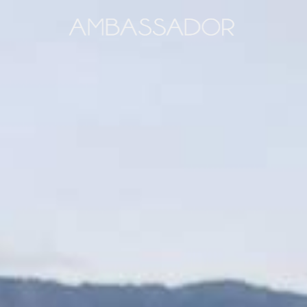
خطي
لى
لمحتوى