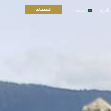
التحفظات
التزلج
العربية