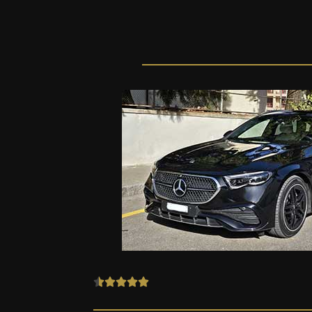
R





a