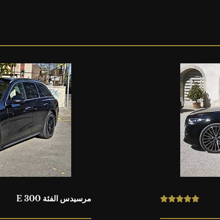
مرسيدس الفئة E 300
R





a