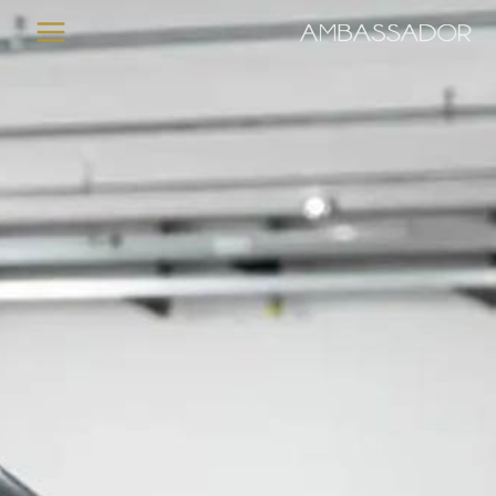
خطي
لى
لمحتوى