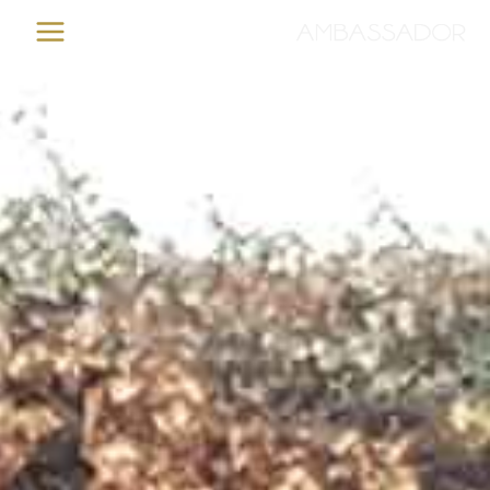
خطي
لى
لمحتوى