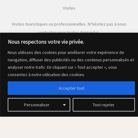
Visites
Visites touristiques ou professionnelles. N’hésitez pas à nous
contacter pour toutes demandes.
Nous respectons votre vie privée.
Nous utilisons des cookies pour améliorer votre expérience de
navigation, diffuser des publicités ou des contenus personnalisés et
Evénements
analyser notre trafic. En cliquant sur « Tout accepter », vous
consentez à notre utilisation des cookies.
Mariages, restaurants, spectacles, roadshows, conférences,
Accepter tout
tournages de films, expositions. Evénements personnalisés et
logistique événementielle
Personnaliser
Tout rejeter