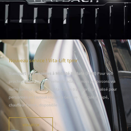
Nouveau service ! Vita-Lift tpmr
Transport de Personnes à Mobilité Réduite (PMR)
Pour vos
proches nécessitant un véhicule adapté, nous proposons via
notre service partenaire Vita-Lift un transport spécialisé pour
personnes en fauteuil roulant à Genève. Véhicule équipé,
chauffeur formé, disponible 7j/7.
VITA-LIFT.CH